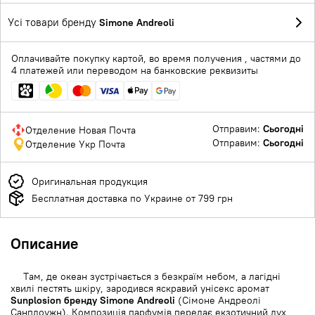
Усі товари бренду
Simone Andreoli
Оплачивайте покупку картой, во время получения , частями до
4 платежей или переводом на банковские реквизиты
Отправим:
Сьогодні
Отделение Новая Почта
Отправим:
Сьогодні
Отделение Укр Почта
Оригинальная продукция
Бесплатная доставка по Украине от 799 грн
Описание
Там, де океан зустрічається з безкраїм небом, а лагідні
хвилі пестять шкіру, зародився яскравий унісекс аромат
Sunplosion бренду Simone Andreoli
(Сімоне Андреолі
Санплоужн). Композиція парфумів передає екзотичний дух