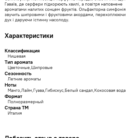
Гаваїв, де серфери підкорюють хвилі, а повітря наповнене
ароматами налитих сонцем фруктів. Ольфакторна симфонія
звучить шипровими і фруктовими акордами, перехоплюючи
дух і даруючи істинну насолоду.
Характеристики
Классификация
Нишевая
Тип аромата
Цветочные
Шипровые
Сезонность
Летние ароматы
Ноты
Манго
Лайм
Гуава
Гибискус
Белый сандал
Кокосовая вода
Формат
Полноразмерный
Страна ТМ
Италия