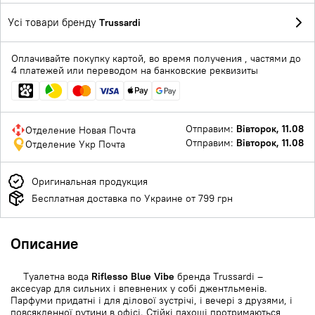
Усі товари бренду
Trussardi
Оплачивайте покупку картой, во время получения , частями до
4 платежей или переводом на банковские реквизиты
Отправим:
Вівторок, 11.08
Отделение Новая Почта
Отправим:
Вівторок, 11.08
Отделение Укр Почта
Оригинальная продукция
Бесплатная доставка по Украине от 799 грн
Описание
Туалетна вода
Riflesso Blue Vibe
бренда Trussardi –
аксесуар для сильних і впевнених у собі джентльменів.
Парфуми придатні і для ділової зустрічі, і вечері з друзями, і
повсякденної рутини в офісі. Стійкі пахощі протримаються