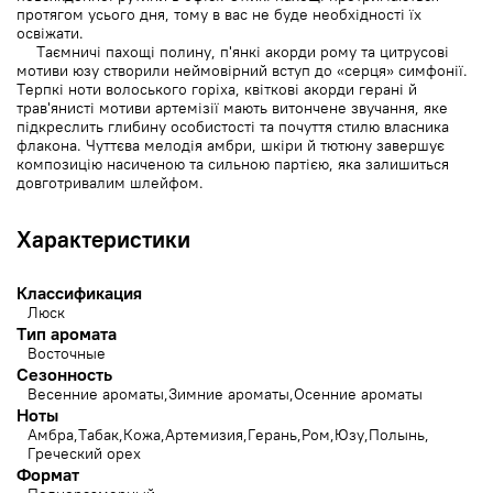
протягом усього дня, тому в вас не буде необхідності їх
освіжати.
Таємничі пахощі полину, п'янкі акорди рому та цитрусові
мотиви юзу створили неймовірний вступ до «серця» симфонії.
Терпкі ноти волоського горіха, квіткові акорди герані й
трав'янисті мотиви артемізії мають витончене звучання, яке
підкреслить глибину особистості та почуття стилю власника
флакона. Чуттєва мелодія амбри, шкіри й тютюну завершує
композицію насиченою та сильною партією, яка залишиться
довготривалим шлейфом.
Характеристики
Классификация
Люск
Тип аромата
Восточные
Сезонность
Весенние ароматы
Зимние ароматы
Осенние ароматы
Ноты
Амбра
Табак
Кожа
Артемизия
Герань
Ром
Юзу
Полынь
Греческий орех
Формат