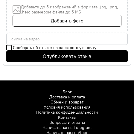
Добавьте до 5 изображений в формате .jpg, .png,
.heic размером файла до 5 МБ
Добавить фото
Ссылка на видео
Сообщать об ответе на электронную почту
Опубликовать отзыв
Блог
Доставка и оплата
Обмен и возврат
Условия использования
Политика конфиденциальности
Контакты
Вопросы и ответы
Написать нам в
Telegram
Написать нам в
Viber