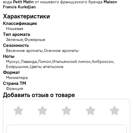
вода
Petit Matin
от нишевого французского бренда
Maison
Francis Kurkdjian
.
Характеристики
Классификация
Нишевая
Тип аромата
Зеленые
Фужерные
Сезонность
Весенние ароматы
Осенние ароматы
Ноты
Мускус
Лаванда
Лимон
Итальянский лимон
Амброксон
Боярышник
Цветы апельсина
Формат
Миниатюра
Страна ТМ
Франция
Добавить отзыв о товаре