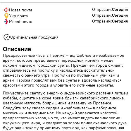
Отправим:
Сегодня
Новая почта
Отправим:
Сегодня
Укр почта
Отправим:
Сегодня
Meest почта
Оригинальная продукция
Описание
Предрассветные часы в Париже — волшебное и незабываемое
время, которое представляет переходной момент между
покоем и шумом городской суеты. Прежде чем город оживет,
отправляйтесь на прогулку и насладитесь восхитительной
свежестью раннего утра. Прогулки по пустынным уличкам и
аркам Парижа позволят вам без суеты и вдоволь насладиться
красотами этого города и уловить его истинные ароматы.
Почувствуйте светлую энергию индонезийского растения литцеи
кубебы, ощутите на коже яркие брызги калабрийского лимона,
цветочную мягкость боярышника и лаванду из Прованса.
Следуйте зову своего сердца и «заблудитесь» в лабиринте
мускусных и янтарных нот. Не каждый увлекается красотой
предрассветных часов, но те, кто умеют видеть великолепие
окружающего мира, и следуют за зовом приключенческого духа,
будут рады такому приятному партнеру, как парфюмированная