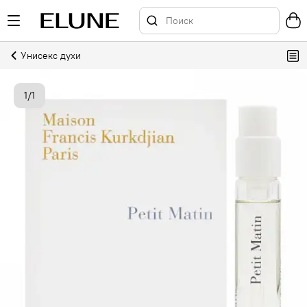
Унисекс духи
1
/
1