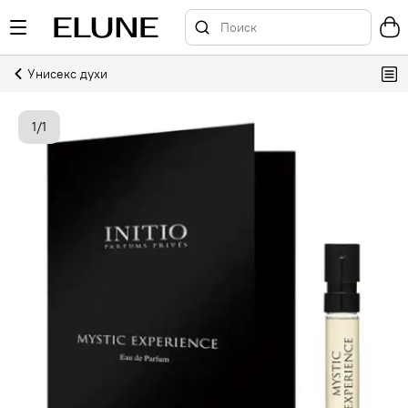
Унисекс духи
1
/
1