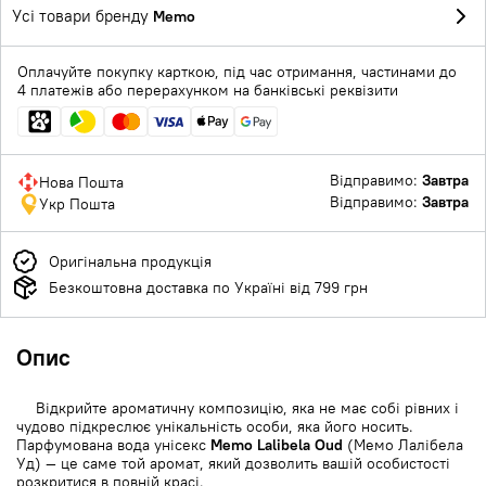
Усі товари бренду
Memo
Оплачуйте покупку карткою, під час отримання, частинами до
4 платежів або перерахунком на банківські реквізити
Відправимо:
Завтра
Нова Пошта
Відправимо:
Завтра
Укр Пошта
Оригінальна продукція
Безкоштовна доставка по Україні від 799 грн
Опис
Відкрийте ароматичну композицію, яка не має собі рівних і
чудово підкреслює унікальність особи, яка його носить.
Парфумована вода унісекс
Memo Lalibela Oud
(Мемо Лалібела
Уд) — це саме той аромат, який дозволить вашій особистості
розкритися в повній красі.