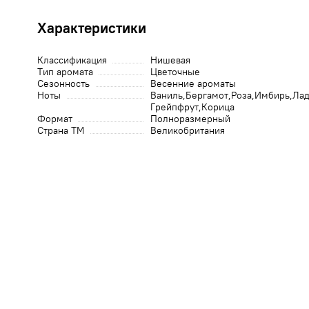
Характеристики
Классификация
Нишевая
Тип аромата
Цветочные
Сезонность
Весенние ароматы
Ноты
Ваниль
Бергамот
Роза
Имбирь
Ла
Грейпфрут
Корица
Формат
Полноразмерный
Страна ТМ
Великобритания