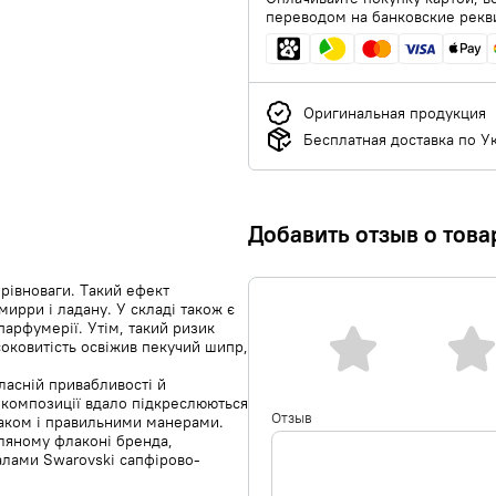
переводом на банковские рекв
Оригинальная продукция
Бесплатная доставка по У
Добавить отзыв о това
рівноваги. Такий ефект
мирри і ладану. У складі також є
парфумерії. Утім, такий ризик
соковитість освіжив пекучий шипр,
ласній привабливості й
 композиції вдало підкреслюються
Отзыв
маком і правильними манерами.
ляному флаконі бренда,
алами Swarovski сапфірово-