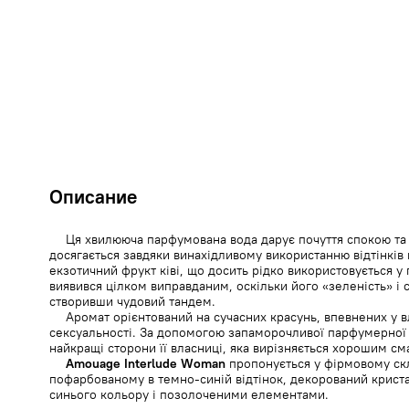
Описание
Ця хвилююча парфумована вода дарує почуття спокою та 
досягається завдяки винахідливому використанню відтінків 
екзотичний фрукт ківі, що досить рідко використовується у 
виявився цілком виправданим, оскільки його «зеленість» і 
створивши чудовий тандем.
Аромат орієнтований на сучасних красунь, впевнених у в
сексуальності. За допомогою запаморочливої ​​парфумерної
найкращі сторони її власниці, яка вирізняється хорошим с
Amouage Interlude Woman
пропонується у фірмовому ск
пофарбованому в темно-синій відтінок, декорований крист
синього кольору і позолоченими елементами.