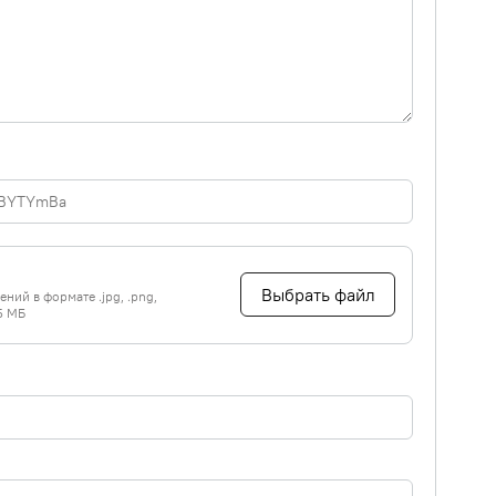
Выбрать файл
ний в формате .jpg, .png,
5 МБ