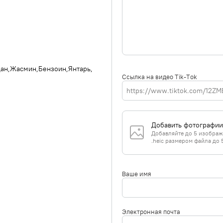
дан
Жасмин
Бензоин
Янтарь
Ссылка на видео Tik-Tok
Добавить фотографии
Добавляйте до 5 изображе
.heic размером файла до 
Ваше имя
Электронная почта