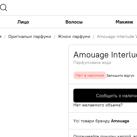
Лицо
Волосы
Макияж
я
Оригінальні парфуми
Жіночі парфуми
Amouage Interlude
Amouage Interl
Парфумована вода
Нет в наличии
Залишити відгук
Сообщить о налич
Нет желаемого объема?
Усі товари бренду
Amouage
Оплачивайте покупку картой, в