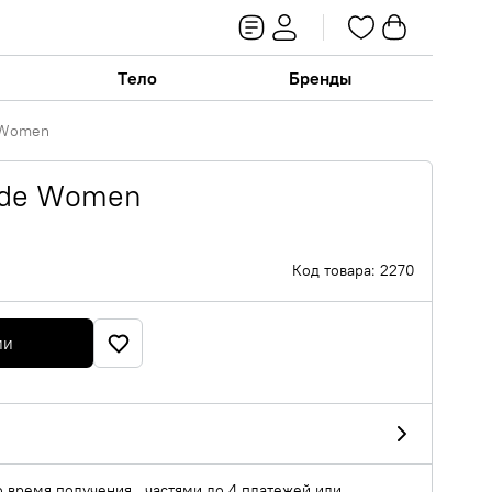
Тело
Бренды
 Women
ude Women
Код товара: 2270
ии
о время получения , частями до 4 платежей или