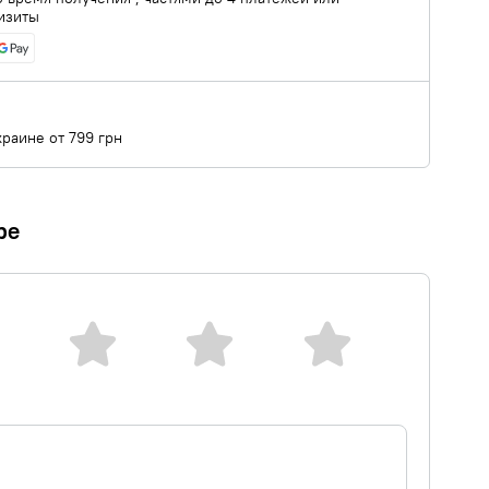
изиты
краине от 799 грн
ре