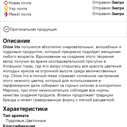
Отправим:
Завтра
Новая почта
Отправим:
Завтра
Укр почта
Отправим:
Завтра
Meest почта
Оригинальная продукция
Описание
Chloe Iris
получился абсолютно очаровательным, волшебным и
пудровым продуктом, который прекрасно подойдет женщинам
любого возраста. Вдохновение на создание этого творения
автор получил во время исследовательской прогулки в
Атлаських горах, где его взору открылась вся красота цветения
молодых ирисов на огромной высоте среди величественных
гор. Chloe Iris в полной мере отражает солнечное настроение
этого нежного цветка, который для использования в
парфюмерном деле собирают на горных склонах в колоритном
Марокко, при этом неукоснительно соблюдая все нормы
качества создания продукта. Флакон продолжает традиции
бренда и имеет гравированную форму с мягкой расцветкой.
Характеристики
Тип аромата
Пудровые
Цветочные
Классификация