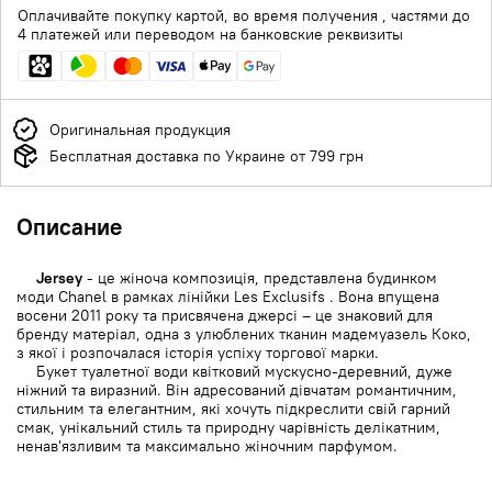
Оплачивайте покупку картой, во время получения , частями до
4 платежей или переводом на банковские реквизиты
Оригинальная продукция
Бесплатная доставка по Украине от 799 грн
Описание
Jersey
- це жіноча композиція, представлена будинком
моди Chanel в рамках лінійки Les Exclusifs . Вона впущена
восени 2011 року та присвячена джерсі – це знаковий для
бренду матеріал, одна з улюблених тканин мадемуазель Коко,
з якої і розпочалася історія успіху торгової марки.
Букет туалетної води квітковий мускусно-деревний, дуже
ніжний та виразний. Він адресований дівчатам романтичним,
стильним та елегантним, які хочуть підкреслити свій гарний
смак, унікальний стиль та природну чарівність делікатним,
ненав'язливим та максимально жіночним парфумом.