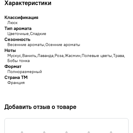
Характеристики
Классификация
Люск
Тип аромата
Цветочные
Сладкие
Сезонность
Весенние ароматы
Осенние ароматы
Ноты
Мускус
Ваниль
Лаванда
Роза
Жасмин
Полевые цветы
Трава
Бобы тонка
Формат
Полноразмерный
Страна ТМ
Франция
Добавить отзыв о товаре