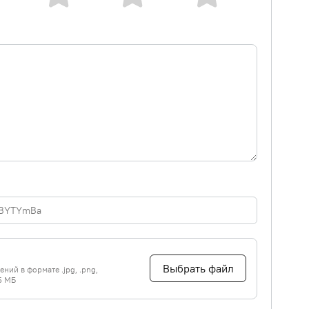
Выбрать файл
ний в формате .jpg, .png,
5 МБ