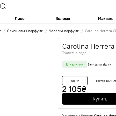
Лицо
Волосы
Макияж
я
Оригінальні парфуми
Чоловічі парфуми
Carolina Herrera C
Carolina Herrera
Туалетна вода
В наличии
Залишити відгук
100 мл
Тестер 100 мл
2 105
₴
Купить
Усі товари бренду
Carolina Herr