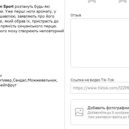
n Sport
розтануть будь-які
тю. Уже перші ноти аромату, у
Отзыв
шавлією, заявляють про його
і, який обрав їх, пристрасть до
 пряність сичуанського перцю.
ового моху створюють неповторний
ы
Ссылка на видео Tik-Tok
етивер
Сандал
Можжевельник
рейпфрут
Добавить фотографии
Добавляйте до 5 изображе
.heic размером файла до 