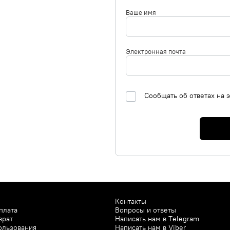
Ваше имя
Электронная почта
Сообщать об ответах на 
Контакты
плата
Вопросы и ответы
врат
Написать нам в
Telegram
ользования
Написать нам в
Viber