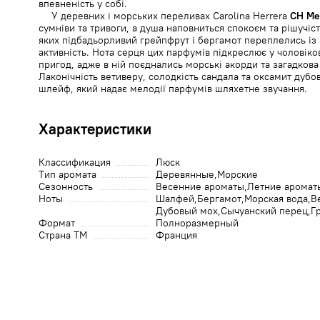
впевненість у собі.
У деревних і морських переливах Carolina Herrera
CH Me
сумніви та тривоги, а душа наповниться спокоєм та рішучіс
яких підбадьорливий грейпфрут і бергамот переплелись із 
активність. Нота серця цих парфумів підкреслює у чоловіков
пригод, адже в ній поєднались морські акорди та загадкова
Лаконічність ветиверу, солодкість сандала та оксамит дуб
шлейф, який надає мелодії парфумів шляхетне звучання.
Характеристики
Классификация
Люск
Тип аромата
Деревянные
Морские
Сезонность
Весенние ароматы
Летние аромат
Ноты
Шалфей
Бергамот
Морская вода
В
Дубовый мох
Сычуанский перец
Г
Формат
Полноразмерный
Страна ТМ
Франция