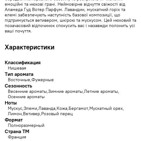
емоційні та нюхові грані. Неймовірне відчуття свіжості від
Аламеда Гуд Вотер Парфум. Лавандин, мускатний горіх та
елемі забезпечують наступність базової композиції, що
підтримується ветивером, шкірою та мускусом. Цей нюховий та
позачасовий відпочинок спокусить вас і назавжди полонить усі
ваші почуття.
Характеристики
Классификация
Нишевая
Тип аромата
Восточные
Фужерные
Сезонность
Весенние ароматы
Зимние ароматы
Летние ароматы
Осенние ароматы
Ноты
Мускус
Элеми
Лаванда
Кожа
Бергамот
Мускатный орех
Лимон
Ветивер
Розовый перец
Формат
Полноразмерный
Страна ТМ
Франция